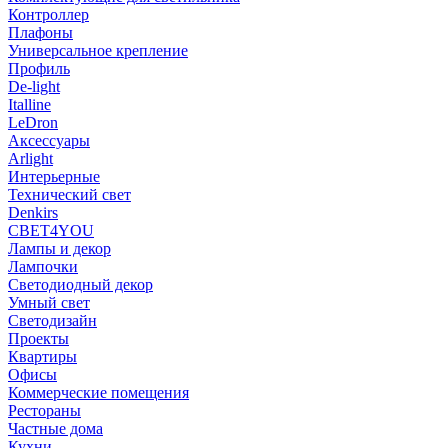
Контроллер
Плафоны
Универсальное крепление
Профиль
De-light
Italline
LeDron
Аксессуары
Arlight
Интерьерные
Технический свет
Denkirs
СВЕТ4YOU
Лампы и декор
Лампочки
Светодиодный декор
Умный свет
Светодизайн
Проекты
Квартиры
Офисы
Коммерческие помещения
Рестораны
Частные дома
Кухни