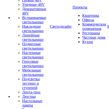
Гибкие 48V
Уличные 48V
Проекты
Декоративные
48V
Квартиры
Встраиваемые
Офисы
светильники
Коммерческие
Накладные
Светодизайн
помещения
светильники
Рестораны
Линейные
Частные дома
светильники
Кухни
Подвесные
светильники
Настенные
светильники
Гипсовые
светильники
Мебельные
светильники
Подсветка
лестниц и
ступеней
Лента-трос
Люстры
Настольные
лампы