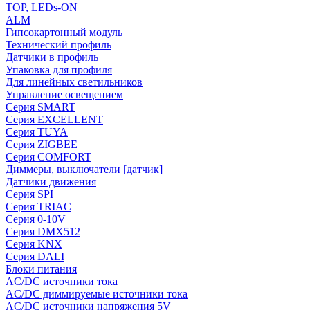
TOP, LEDs-ON
ALM
Гипсокартонный модуль
Технический профиль
Датчики в профиль
Упаковка для профиля
Для линейных светильников
Управление освещением
Серия SMART
Серия EXCELLENT
Серия TUYA
Серия ZIGBEE
Серия COMFORT
Диммеры, выключатели [датчик]
Датчики движения
Серия SPI
Серия TRIAC
Серия 0-10V
Серия DMX512
Серия KNX
Серия DALI
Блоки питания
AC/DC источники тока
AC/DC диммируемые источники тока
AC/DC источники напряжения 5V