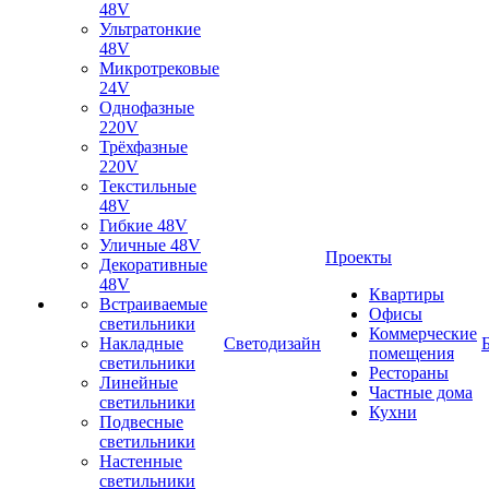
48V
Ультратонкие
48V
Микротрековые
24V
Однофазные
220V
Трёхфазные
220V
Текстильные
48V
Гибкие 48V
Уличные 48V
Проекты
Декоративные
48V
Квартиры
Встраиваемые
Офисы
светильники
Коммерческие
Накладные
Светодизайн
помещения
светильники
Рестораны
Линейные
Частные дома
светильники
Кухни
Подвесные
светильники
Настенные
светильники