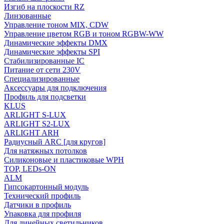
Изгиб на плоскости RZ
Линзованные
Управление тоном MIX, CDW
Управление цветом RGB и тоном RGBW-WW
Динамические эффекты DMX
Динамические эффекты SPI
Стабилизированные IC
Питание от сети 230V
Специализированные
Аксессуары для подключения
Профиль для подсветки
KLUS
ARLIGHT S-LUX
ARLIGHT S2-LUX
ARLIGHT ARH
Радиусный ARC [для кругов]
Для натяжных потолков
Силиконовые и пластиковые WPH
TOP, LEDs-ON
ALM
Гипсокартонный модуль
Технический профиль
Датчики в профиль
Упаковка для профиля
Для линейных светильников