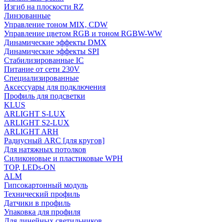
Изгиб на плоскости RZ
Линзованные
Управление тоном MIX, CDW
Управление цветом RGB и тоном RGBW-WW
Динамические эффекты DMX
Динамические эффекты SPI
Стабилизированные IC
Питание от сети 230V
Специализированные
Аксессуары для подключения
Профиль для подсветки
KLUS
ARLIGHT S-LUX
ARLIGHT S2-LUX
ARLIGHT ARH
Радиусный ARC [для кругов]
Для натяжных потолков
Силиконовые и пластиковые WPH
TOP, LEDs-ON
ALM
Гипсокартонный модуль
Технический профиль
Датчики в профиль
Упаковка для профиля
Для линейных светильников