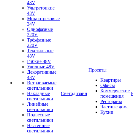
48V
Ультратонкие
48V
Микротрековые
24V
Однофазные
220V
Трёхфазные
220V
Текстильные
48V
Гибкие 48V
Уличные 48V
Проекты
Декоративные
48V
Квартиры
Встраиваемые
Офисы
светильники
Коммерческие
Накладные
Светодизайн
помещения
светильники
Рестораны
Линейные
Частные дома
светильники
Кухни
Подвесные
светильники
Настенные
светильники