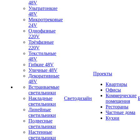
48V
Ультратонкие
48V
Микротрековые
24V
Однофазные
220V
Трёхфазные
220V
Текстильные
48V
Гибкие 48V
Уличные 48V
Проекты
Декоративные
48V
Квартиры
Встраиваемые
Офисы
светильники
Коммерческие
Накладные
Светодизайн
помещения
светильники
Рестораны
Линейные
Частные дома
светильники
Кухни
Подвесные
светильники
Настенные
светильники