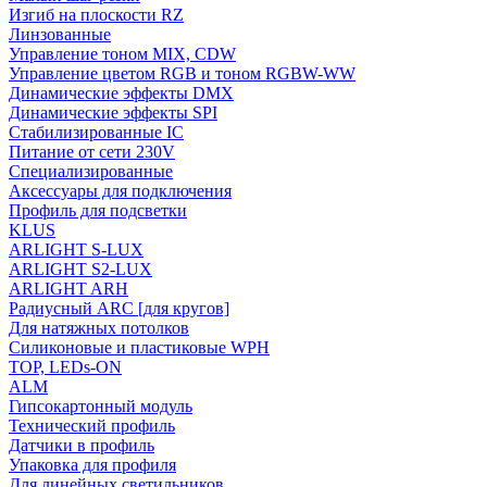
Изгиб на плоскости RZ
Линзованные
Управление тоном MIX, CDW
Управление цветом RGB и тоном RGBW-WW
Динамические эффекты DMX
Динамические эффекты SPI
Стабилизированные IC
Питание от сети 230V
Специализированные
Аксессуары для подключения
Профиль для подсветки
KLUS
ARLIGHT S-LUX
ARLIGHT S2-LUX
ARLIGHT ARH
Радиусный ARC [для кругов]
Для натяжных потолков
Силиконовые и пластиковые WPH
TOP, LEDs-ON
ALM
Гипсокартонный модуль
Технический профиль
Датчики в профиль
Упаковка для профиля
Для линейных светильников