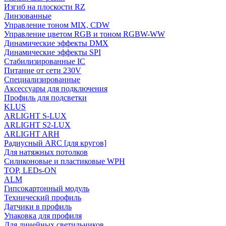
Изгиб на плоскости RZ
Линзованные
Управление тоном MIX, CDW
Управление цветом RGB и тоном RGBW-WW
Динамические эффекты DMX
Динамические эффекты SPI
Стабилизированные IC
Питание от сети 230V
Специализированные
Аксессуары для подключения
Профиль для подсветки
KLUS
ARLIGHT S-LUX
ARLIGHT S2-LUX
ARLIGHT ARH
Радиусный ARC [для кругов]
Для натяжных потолков
Силиконовые и пластиковые WPH
TOP, LEDs-ON
ALM
Гипсокартонный модуль
Технический профиль
Датчики в профиль
Упаковка для профиля
Для линейных светильников