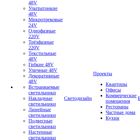
48V
Ультратонкие
48V
Микротрековые
24V
Однофазные
220V
Трёхфазные
220V
Текстильные
48V
Гибкие 48V
Уличные 48V
Проекты
Декоративные
48V
Квартиры
Встраиваемые
Офисы
светильники
Коммерческие
Накладные
Светодизайн
помещения
светильники
Рестораны
Линейные
Частные дома
светильники
Кухни
Подвесные
светильники
Настенные
светильники