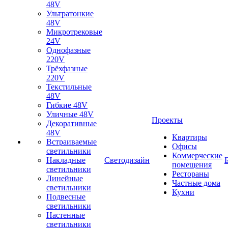
48V
Ультратонкие
48V
Микротрековые
24V
Однофазные
220V
Трёхфазные
220V
Текстильные
48V
Гибкие 48V
Уличные 48V
Проекты
Декоративные
48V
Квартиры
Встраиваемые
Офисы
светильники
Коммерческие
Накладные
Светодизайн
помещения
светильники
Рестораны
Линейные
Частные дома
светильники
Кухни
Подвесные
светильники
Настенные
светильники