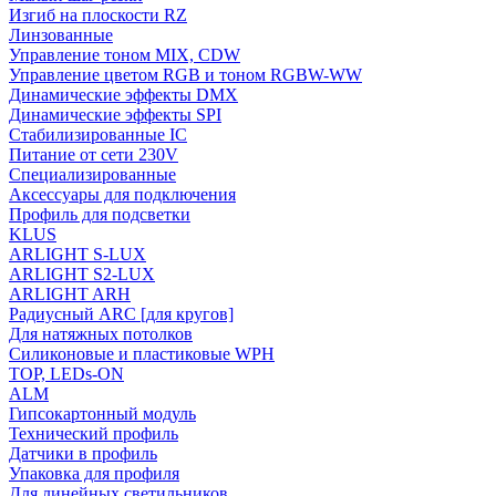
Изгиб на плоскости RZ
Линзованные
Управление тоном MIX, CDW
Управление цветом RGB и тоном RGBW-WW
Динамические эффекты DMX
Динамические эффекты SPI
Стабилизированные IC
Питание от сети 230V
Специализированные
Аксессуары для подключения
Профиль для подсветки
KLUS
ARLIGHT S-LUX
ARLIGHT S2-LUX
ARLIGHT ARH
Радиусный ARC [для кругов]
Для натяжных потолков
Силиконовые и пластиковые WPH
TOP, LEDs-ON
ALM
Гипсокартонный модуль
Технический профиль
Датчики в профиль
Упаковка для профиля
Для линейных светильников