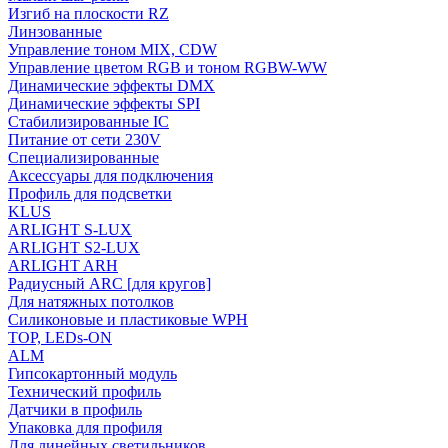
Изгиб на плоскости RZ
Линзованные
Управление тоном MIX, CDW
Управление цветом RGB и тоном RGBW-WW
Динамические эффекты DMX
Динамические эффекты SPI
Стабилизированные IC
Питание от сети 230V
Специализированные
Аксессуары для подключения
Профиль для подсветки
KLUS
ARLIGHT S-LUX
ARLIGHT S2-LUX
ARLIGHT ARH
Радиусный ARC [для кругов]
Для натяжных потолков
Силиконовые и пластиковые WPH
TOP, LEDs-ON
ALM
Гипсокартонный модуль
Технический профиль
Датчики в профиль
Упаковка для профиля
Для линейных светильников