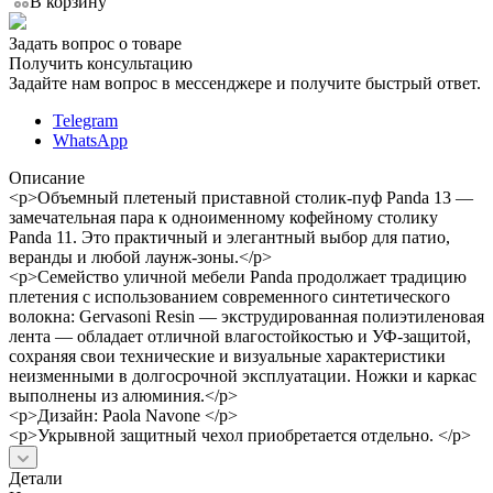
В корзину
Задать вопрос о товаре
Получить консультацию
Задайте нам вопрос в мессенджере и получите быстрый ответ.
Telegram
WhatsApp
Описание
<p>Объемный плетеный приставной столик-пуф Panda 13 —
замечательная пара к одноименному кофейному столику
Panda 11. Это практичный и элегантный выбор для патио,
веранды и любой лаунж-зоны.</p>
<p>Семейство уличной мебели Panda продолжает традицию
плетения с использованием современного синтетического
волокна: Gervasoni Resin — экструдированная полиэтиленовая
лента — обладает отличной влагостойкостью и УФ-защитой,
сохраняя свои технические и визуальные характеристики
неизменными в долгосрочной эксплуатации. Ножки и каркас
выполнены из алюминия.</p>
<p>Дизайн: Paola Navone </p>
<p>Укрывной защитный чехол приобретается отдельно. </p>
Детали