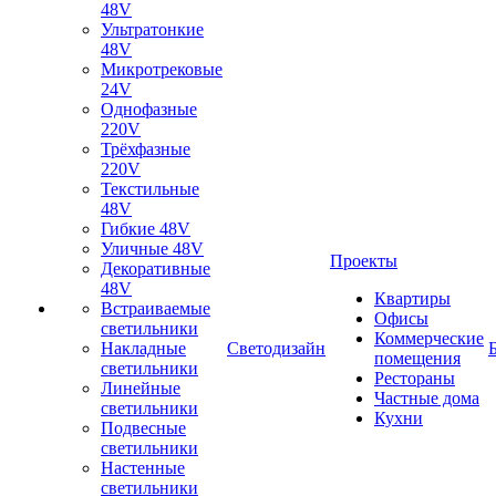
48V
Ультратонкие
48V
Микротрековые
24V
Однофазные
220V
Трёхфазные
220V
Текстильные
48V
Гибкие 48V
Уличные 48V
Проекты
Декоративные
48V
Квартиры
Встраиваемые
Офисы
светильники
Коммерческие
Накладные
Светодизайн
помещения
светильники
Рестораны
Линейные
Частные дома
светильники
Кухни
Подвесные
светильники
Настенные
светильники