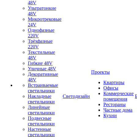
48V
Ультратонкие
48V
Микротрековые
24V
Однофазные
220V
Трёхфазные
220V
Текстильные
48V
Гибкие 48V
Уличные 48V
Проекты
Декоративные
48V
Квартиры
Встраиваемые
Офисы
светильники
Коммерческие
Накладные
Светодизайн
помещения
светильники
Рестораны
Линейные
Частные дома
светильники
Кухни
Подвесные
светильники
Настенные
светильники