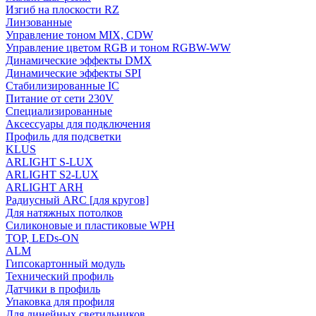
Изгиб на плоскости RZ
Линзованные
Управление тоном MIX, CDW
Управление цветом RGB и тоном RGBW-WW
Динамические эффекты DMX
Динамические эффекты SPI
Стабилизированные IC
Питание от сети 230V
Специализированные
Аксессуары для подключения
Профиль для подсветки
KLUS
ARLIGHT S-LUX
ARLIGHT S2-LUX
ARLIGHT ARH
Радиусный ARC [для кругов]
Для натяжных потолков
Силиконовые и пластиковые WPH
TOP, LEDs-ON
ALM
Гипсокартонный модуль
Технический профиль
Датчики в профиль
Упаковка для профиля
Для линейных светильников