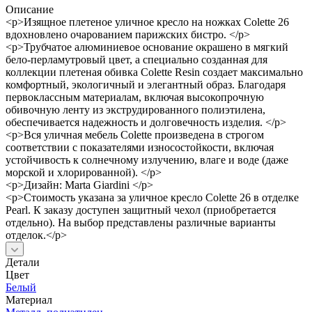
Описание
<p>Изящное плетеное уличное кресло на ножках Colette 26
вдохновлено очарованием парижских бистро. </p>
<p>Трубчатое алюминиевое основание окрашено в мягкий
бело-перламутровый цвет, а специально созданная для
коллекции плетеная обивка Colette Resin создает максимально
комфортный, экологичный и элегантный образ. Благодаря
первоклассным материалам, включая высокопрочную
обивочную ленту из экструдированного полиэтилена,
обеспечивается надежность и долговечность изделия. </p>
<p>Вся уличная мебель Colette произведена в строгом
соответствии с показателями износостойкости, включая
устойчивость к солнечному излучению, влаге и воде (даже
морской и хлорированной). </p>
<p>Дизайн: Marta Giardini </p>
<p>Стоимость указана за уличное кресло Colette 26 в отделке
Pearl. К заказу доступен защитный чехол (приобретается
отдельно). На выбор представлены различные варианты
отделок.</p>
Детали
Цвет
Белый
Материал