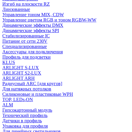
Изгиб на плоскости RZ
Линзованные
Управление тоном MIX, CDW
Управление цветом RGB и тоном RGBW-WW
Динамические эффекты DMX
Динамические эффекты SPI
Стабилизированные IC
Питание от сети 230V
Специализированные
Аксессуары для подключения
Профиль для подсветки
KLUS
ARLIGHT S-LUX
ARLIGHT S2-LUX
ARLIGHT ARH
Радиусный ARC [для кругов]
Для натяжных потолков
Силиконовые и пластиковые WPH
TOP, LEDs-ON
ALM
Гипсокартонный модуль
Технический профиль
Датчики в профиль
Упаковка для профиля
Для линейных светильников