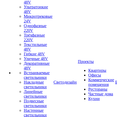
48V
Ультратонкие
48V
Микротрековые
24V
Однофазные
220V
Трёхфазные
220V
Текстильные
48V
Гибкие 48V
Уличные 48V
Проекты
Декоративные
48V
Квартиры
Встраиваемые
Офисы
светильники
Коммерческие
Накладные
Светодизайн
помещения
светильники
Рестораны
Линейные
Частные дома
светильники
Кухни
Подвесные
светильники
Настенные
светильники