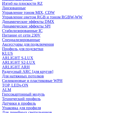
Изгиб на плоскости RZ
Линзованные
Управление тоном MIX, CDW
Управление цветом RGB и тоном RGBW-WW
Динамические эффекты DMX
Динамические эффекты SPI
Стабилизированные IC
Питание от сети 230V
Специализированные
Аксессуары для подключения
Профиль для подсветки
KLUS
ARLIGHT S-LUX
ARLIGHT S2-LUX
ARLIGHT ARH
Радиусный ARC [для кругов]
Для натяжных потолков
Силиконовые и пластиковые WPH
TOP, LEDs-ON
ALM
Гипсокартонный модуль
Технический профиль
Датчики в профиль
Упаковка для профиля
Для линейных светильников