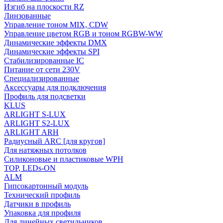
Изгиб на плоскости RZ
Линзованные
Управление тоном MIX, CDW
Управление цветом RGB и тоном RGBW-WW
Динамические эффекты DMX
Динамические эффекты SPI
Стабилизированные IC
Питание от сети 230V
Специализированные
Аксессуары для подключения
Профиль для подсветки
KLUS
ARLIGHT S-LUX
ARLIGHT S2-LUX
ARLIGHT ARH
Радиусный ARC [для кругов]
Для натяжных потолков
Силиконовые и пластиковые WPH
TOP, LEDs-ON
ALM
Гипсокартонный модуль
Технический профиль
Датчики в профиль
Упаковка для профиля
Для линейных светильников