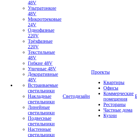
48V
Ультратонкие
48V
Микротрековые
24V
Однофазные
220V
Трёхфазные
220V
Текстильные
48V
Гибкие 48V
Уличные 48V
Проекты
Декоративные
48V
Квартиры
Встраиваемые
Офисы
светильники
Коммерческие
Накладные
Светодизайн
помещения
светильники
Рестораны
Линейные
Частные дома
светильники
Кухни
Подвесные
светильники
Настенные
светильники