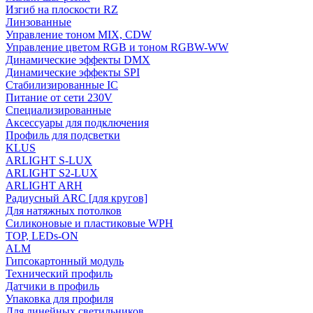
Изгиб на плоскости RZ
Линзованные
Управление тоном MIX, CDW
Управление цветом RGB и тоном RGBW-WW
Динамические эффекты DMX
Динамические эффекты SPI
Стабилизированные IC
Питание от сети 230V
Специализированные
Аксессуары для подключения
Профиль для подсветки
KLUS
ARLIGHT S-LUX
ARLIGHT S2-LUX
ARLIGHT ARH
Радиусный ARC [для кругов]
Для натяжных потолков
Силиконовые и пластиковые WPH
TOP, LEDs-ON
ALM
Гипсокартонный модуль
Технический профиль
Датчики в профиль
Упаковка для профиля
Для линейных светильников