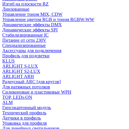
Изгиб на плоскости RZ
Линзованные
Управление тоном MIX, CDW
Управление цветом RGB и тоном RGBW-WW
Динамические эффекты DMX
Динамические эффекты SPI
Стабилизированные IC
Питание от сети 230V
Специализированные
Аксессуары для подключения
Профиль для подсветки
KLUS
ARLIGHT S-LUX
ARLIGHT S2-LUX
ARLIGHT ARH
Радиусный ARC [для кругов]
Для натяжных потолков
Силиконовые и пластиковые WPH
TOP, LEDs-ON
ALM
Гипсокартонный модуль
Технический профиль
Датчики в профиль
Упаковка для профиля
Для линейных светильников