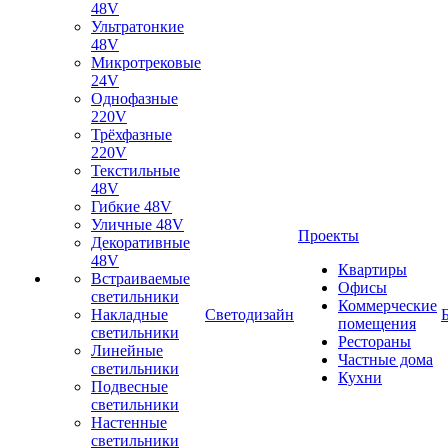
48V
Ультратонкие
48V
Микротрековые
24V
Однофазные
220V
Трёхфазные
220V
Текстильные
48V
Гибкие 48V
Уличные 48V
Проекты
Декоративные
48V
Квартиры
Встраиваемые
Офисы
светильники
Коммерческие
Накладные
Светодизайн
помещения
светильники
Рестораны
Линейные
Частные дома
светильники
Кухни
Подвесные
светильники
Настенные
светильники