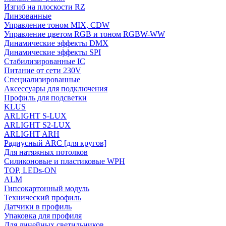
Изгиб на плоскости RZ
Линзованные
Управление тоном MIX, CDW
Управление цветом RGB и тоном RGBW-WW
Динамические эффекты DMX
Динамические эффекты SPI
Стабилизированные IC
Питание от сети 230V
Специализированные
Аксессуары для подключения
Профиль для подсветки
KLUS
ARLIGHT S-LUX
ARLIGHT S2-LUX
ARLIGHT ARH
Радиусный ARC [для кругов]
Для натяжных потолков
Силиконовые и пластиковые WPH
TOP, LEDs-ON
ALM
Гипсокартонный модуль
Технический профиль
Датчики в профиль
Упаковка для профиля
Для линейных светильников