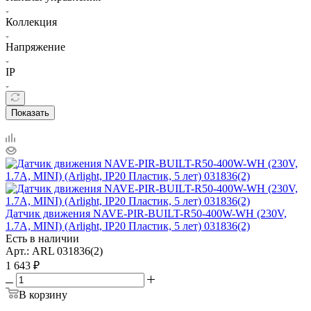
Коллекция
Напряжение
IP
Показать
Датчик движения NAVE-PIR-BUILT-R50-400W-WH (230V,
1.7A, MINI) (Arlight, IP20 Пластик, 5 лет) 031836(2)
Есть в наличии
Арт.: ARL 031836(2)
1 643
₽
В корзину