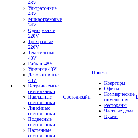
48V
Ультратонкие
48V
Микротрековые
24V
Однофазные
220V
Трёхфазные
220V
Текстильные
48V
Гибкие 48V
Уличные 48V
Проекты
Декоративные
48V
Квартиры
Встраиваемые
Офисы
светильники
Коммерческие
Накладные
Светодизайн
помещения
светильники
Рестораны
Линейные
Частные дома
светильники
Кухни
Подвесные
светильники
Настенные
светильники