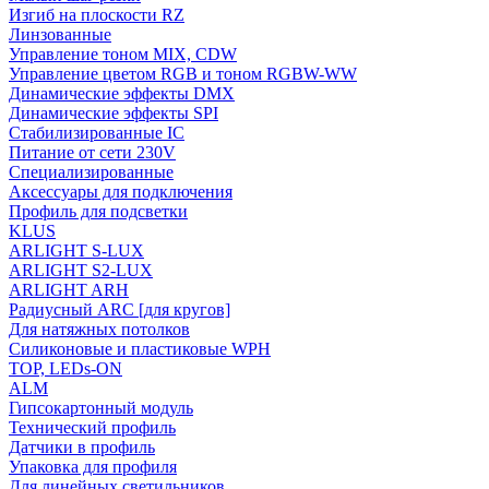
Изгиб на плоскости RZ
Линзованные
Управление тоном MIX, CDW
Управление цветом RGB и тоном RGBW-WW
Динамические эффекты DMX
Динамические эффекты SPI
Стабилизированные IC
Питание от сети 230V
Специализированные
Аксессуары для подключения
Профиль для подсветки
KLUS
ARLIGHT S-LUX
ARLIGHT S2-LUX
ARLIGHT ARH
Радиусный ARC [для кругов]
Для натяжных потолков
Силиконовые и пластиковые WPH
TOP, LEDs-ON
ALM
Гипсокартонный модуль
Технический профиль
Датчики в профиль
Упаковка для профиля
Для линейных светильников