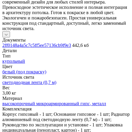
современный дизайн для любых стилей интерьера.
Превосходное эстетическое исполнение и полная интеграция
в архитектуру потолка. Готов к покраске в любой цвет.
Экологичен и пожаробезопасен. Простая универсальная
конструкция под стандартный, доступный, легко заменимый
источник света.
Документы
2ff0148a4a5c7c5ff5ee57136cb9f9e3
442,6 кб
Детали
Тип
купольный
Цвет
белый (под покраску)
Источник cвета
светодиодная лента (0,7 м)
Вес
3,00 кг
Материал
высокопрочный микроармированный гипс, металл
Комплектация
Корпус гипсовый - 1 шт; Основание гипсовое - 1 шт; Радиатор
алюминиевый под светодиодную ленту (0,7 м) - 1 шт;
Руководство по эксплуатации и установке - 1 шт; Упаковка
индивидуальная (пенопласт, картон) - 1 шт;