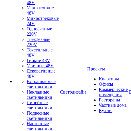
48V
Ультратонкие
48V
Микротрековые
24V
Однофазные
220V
Трёхфазные
220V
Текстильные
48V
Гибкие 48V
Уличные 48V
Проекты
Декоративные
48V
Квартиры
Встраиваемые
Офисы
светильники
Коммерческие
Накладные
Светодизайн
помещения
светильники
Рестораны
Линейные
Частные дома
светильники
Кухни
Подвесные
светильники
Настенные
светильники