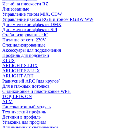
Изгиб на плоскости RZ
Линзованные
Управление тоном MIX, CDW
Управление цветом RGB и тоном RGBW-WW
Динамические эффекты DMX
Динамические эффекты SPI
Стабилизированные IC
Питание от сети 230V
Специализированные
Аксессуары для подключения
Профиль для подсветки
KLUS
ARLIGHT S-LUX
ARLIGHT S2-LUX
ARLIGHT ARH
Радиусный ARC [для кругов]
Для натяжных потолков
Силиконовые и пластиковые WPH
TOP, LEDs-ON
ALM
Гипсокартонный модуль
Технический профиль
Датчики в профиль
Упаковка для профиля
Для линейных светильников