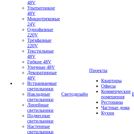
48V
Ультратонкие
48V
Микротрековые
24V
Однофазные
220V
Трёхфазные
220V
Текстильные
48V
Гибкие 48V
Уличные 48V
Проекты
Декоративные
48V
Квартиры
Встраиваемые
Офисы
светильники
Коммерческие
Накладные
Светодизайн
помещения
светильники
Рестораны
Линейные
Частные дома
светильники
Кухни
Подвесные
светильники
Настенные
светильники