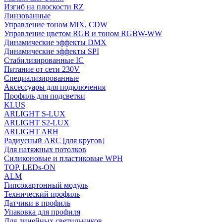
Изгиб на плоскости RZ
Линзованные
Управление тоном MIX, CDW
Управление цветом RGB и тоном RGBW-WW
Динамические эффекты DMX
Динамические эффекты SPI
Стабилизированные IC
Питание от сети 230V
Специализированные
Аксессуары для подключения
Профиль для подсветки
KLUS
ARLIGHT S-LUX
ARLIGHT S2-LUX
ARLIGHT ARH
Радиусный ARC [для кругов]
Для натяжных потолков
Силиконовые и пластиковые WPH
TOP, LEDs-ON
ALM
Гипсокартонный модуль
Технический профиль
Датчики в профиль
Упаковка для профиля
Для линейных светильников