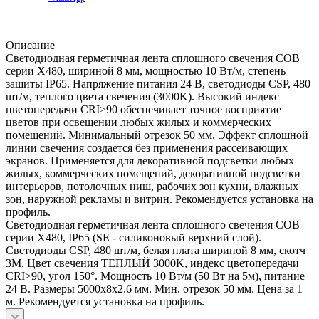
Описание
Светодиодная герметичная лента сплошного свечения COB
серии X480, шириной 8 мм, мощностью 10 Вт/м, степень
защиты IP65. Напряжение питания 24 В, светодиоды CSP, 480
шт/м, теплого цвета свечения (3000K). Высокий индекс
цветопередачи CRI>90 обеспечивает точное восприятие
цветов при освещении любых жилых и коммерческих
помещений. Минимальный отрезок 50 мм. Эффект сплошной
линии свечения создается без применения рассеивающих
экранов. Применяется для декоративной подсветки любых
жилых, коммерческих помещений, декоративной подсветки
интерьеров, потолочных ниш, рабочих зон кухни, влажных
зон, наружной рекламы и витрин. Рекомендуется установка на
профиль.
Светодиодная герметичная лента сплошного свечения COB
серии X480, IP65 (SE - силиконовый верхний слой).
Светодиоды CSP, 480 шт/м, белая плата шириной 8 мм, скотч
3M. Цвет свечения ТЕПЛЫЙ 3000K, индекс цветопередачи
CRI>90, угол 150°. Мощность 10 Вт/м (50 Вт на 5м), питание
24 В. Размеры 5000х8х2.6 мм. Мин. отрезок 50 мм. Цена за 1
м. Рекомендуется установка на профиль.