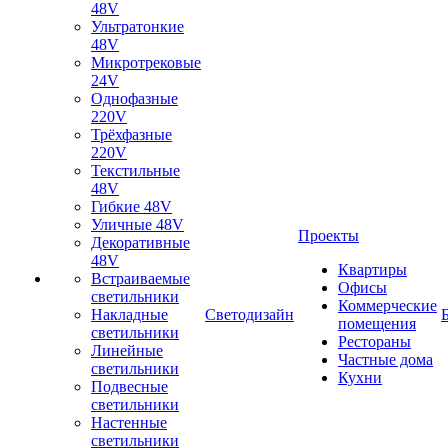
48V
Ультратонкие
48V
Микротрековые
24V
Однофазные
220V
Трёхфазные
220V
Текстильные
48V
Гибкие 48V
Уличные 48V
Проекты
Декоративные
48V
Квартиры
Встраиваемые
Офисы
светильники
Коммерческие
Накладные
Светодизайн
помещения
светильники
Рестораны
Линейные
Частные дома
светильники
Кухни
Подвесные
светильники
Настенные
светильники