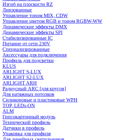
Изгиб на плоскости RZ
Линзованные
Управление тоном MIX, CDW
Управление цветом RGB и тоном RGBW-WW
Динамические эффекты DMX
Динамические эффекты SPI
Стабилизированные IC
Питание от сети 230V
Специализированные
Аксессуары для подключения
Профиль для подсветки
KLUS
ARLIGHT S-LUX
ARLIGHT S2-LUX
ARLIGHT ARH
Радиусный ARC [для кругов]
Для натяжных потолков
Силиконовые и пластиковые WPH
TOP, LEDs-ON
ALM
Гипсокартонный модуль
Технический профиль
Датчики в профиль
Упаковка для профиля
Для линейных светильников