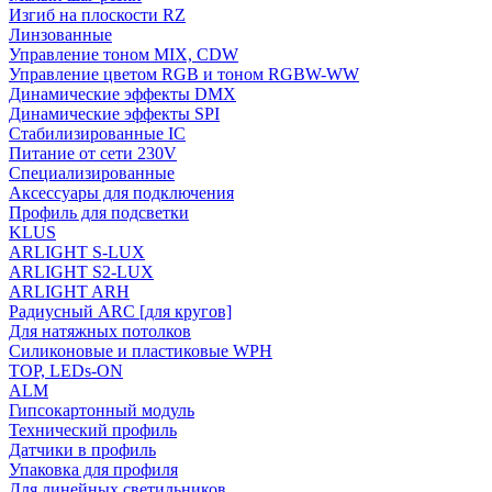
Изгиб на плоскости RZ
Линзованные
Управление тоном MIX, CDW
Управление цветом RGB и тоном RGBW-WW
Динамические эффекты DMX
Динамические эффекты SPI
Стабилизированные IC
Питание от сети 230V
Специализированные
Аксессуары для подключения
Профиль для подсветки
KLUS
ARLIGHT S-LUX
ARLIGHT S2-LUX
ARLIGHT ARH
Радиусный ARC [для кругов]
Для натяжных потолков
Силиконовые и пластиковые WPH
TOP, LEDs-ON
ALM
Гипсокартонный модуль
Технический профиль
Датчики в профиль
Упаковка для профиля
Для линейных светильников