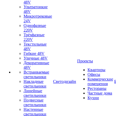
48V
Ультратонкие
48V
Микротрековые
24V
Однофазные
220V
Трёхфазные
220V
Текстильные
48V
Гибкие 48V
Уличные 48V
Проекты
Декоративные
48V
Квартиры
Встраиваемые
Офисы
светильники
Коммерческие
Накладные
Светодизайн
помещения
светильники
Рестораны
Линейные
Частные дома
светильники
Кухни
Подвесные
светильники
Настенные
светильники