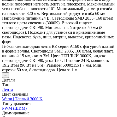
волны позволяет изгибать ленту на плоскости. Максимальный
угол изгиба на плоскости 10°. Минимальный диаметр изгиба
на плоскости 320 мм. Вертикальный радиус изгиба 60 мм.
Напряжение питания 24 В. Светодиоды SMD 2835 (160 шт/м)
теплого цвета свечения (3000K). Высокий индекс
цветопередачи CRI>90. Минимальный отрезок 50 мм (8
светодиодов). Подходит для установки в криволинейные
пазы. Подсветка букв, ниш, витрин, вывесок, криволинейных
форм.
Гибкая светодиодная лента RZ серии A160 с фигурной платой
в форме волны. Светодиоды SMD 2835, 160 шт/м, белая плата
шириной 15 мм, скотч 3М. Цвет ТЕПЛЫЙ 3000K, индекс
цветопередачи CRI>90, угол 120°. Питание 24 В, мощность
19.2 Вт/м (96 Вт на 5 м). Размеры 5000х15х1.7 мм. Мин.
отрезок 50 мм, 8 светодиодов. Цена за 1 м.
Детали
Тип
Лента
Цвет свечения
Warm | Тёплый 3000 K
Тип управления
PWM (ШИМ)
Диммирование