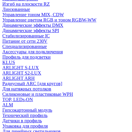
Изгиб на плоскости RZ
Линзованные
Управление тоном MIX, CDW
Управление цветом RGB и тоном RGBW-WW
Динамические эффекты DMX
Динамические эффекты SPI
Стабилизированные IC
Питание от сети 230V
Специализированные
Аксессуары для подключения
Профиль для подсветки
KLUS
ARLIGHT S-LUX
ARLIGHT S2-LUX
ARLIGHT ARH
Радиусный ARC [для кругов]
Для натяжных потолков
Силиконовые и пластиковые WPH
TOP, LEDs-ON
ALM
Гипсокартонный модуль
Технический профиль
Датчики в профиль
Упаковка для профиля
Для линейных светильников