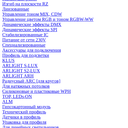
Изгиб на плоскости RZ
Линзованные
Управление тоном MIX, CDW
Управление цветом RGB и тоном RGBW-WW
Динамические эффекты DMX
Динамические эффекты SPI
Стабилизированные IC
Питание от сети 230V
Специализированные
Аксессуары для подключения
Профиль для подсветки
KLUS
ARLIGHT S-LUX
ARLIGHT S2-LUX
ARLIGHT ARH
Радиусный ARC [для кругов]
Для натяжных потолков
Силиконовые и пластиковые WPH
TOP, LEDs-ON
ALM
Гипсокартонный модуль
Технический профиль
Датчики в профиль
Упаковка для профиля
Для линейных светильников