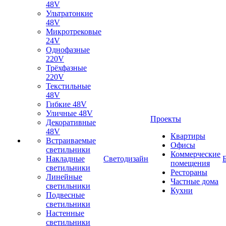
48V
Ультратонкие
48V
Микротрековые
24V
Однофазные
220V
Трёхфазные
220V
Текстильные
48V
Гибкие 48V
Уличные 48V
Проекты
Декоративные
48V
Квартиры
Встраиваемые
Офисы
светильники
Коммерческие
Накладные
Светодизайн
помещения
светильники
Рестораны
Линейные
Частные дома
светильники
Кухни
Подвесные
светильники
Настенные
светильники