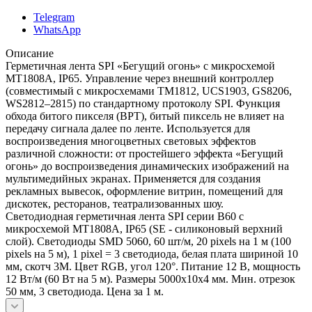
Telegram
WhatsApp
Описание
Герметичная лента SPI «Бегущий огонь» с микросхемой
MT1808A, IP65. Управление через внешний контроллер
(совместимый c микросхемами TM1812, UCS1903, GS8206,
WS2812–2815) по стандартному протоколу SPI. Функция
обхода битого пикселя (BPT), битый пиксель не влияет на
передачу сигнала далее по ленте. Используется для
воспроизведения многоцветных световых эффектов
различной сложности: от простейшего эффекта «Бегущий
огонь» до воспроизведения динамических изображений на
мультимедийных экранах. Применяется для создания
рекламных вывесок, оформление витрин, помещений для
дискотек, ресторанов, театрализованных шоу.
Светодиодная герметичная лента SPI серии B60 с
микросхемой MT1808A, IP65 (SE - силиконовый верхний
слой). Светодиоды SMD 5060, 60 шт/м, 20 pixels на 1 м (100
pixels на 5 м), 1 pixel = 3 светодиода, белая плата шириной 10
мм, скотч 3М. Цвет RGB, угол 120°. Питание 12 В, мощность
12 Вт/м (60 Вт на 5 м). Размеры 5000x10x4 мм. Мин. отрезок
50 мм, 3 светодиода. Цена за 1 м.