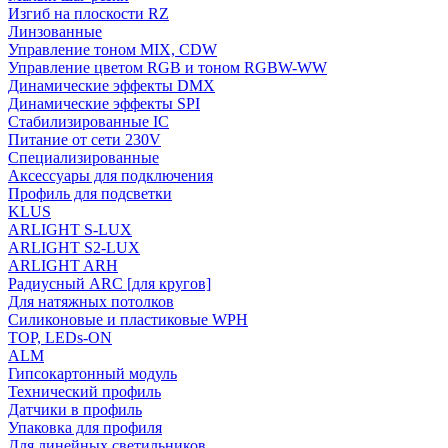
Изгиб на плоскости RZ
Линзованные
Управление тоном MIX, CDW
Управление цветом RGB и тоном RGBW-WW
Динамические эффекты DMX
Динамические эффекты SPI
Стабилизированные IC
Питание от сети 230V
Специализированные
Аксессуары для подключения
Профиль для подсветки
KLUS
ARLIGHT S-LUX
ARLIGHT S2-LUX
ARLIGHT ARH
Радиусный ARC [для кругов]
Для натяжных потолков
Силиконовые и пластиковые WPH
TOP, LEDs-ON
ALM
Гипсокартонный модуль
Технический профиль
Датчики в профиль
Упаковка для профиля
Для линейных светильников