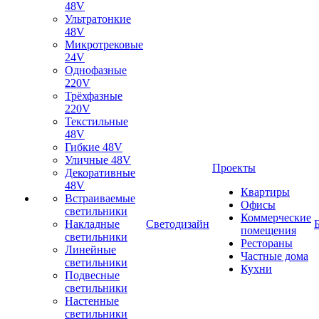
48V
Ультратонкие
48V
Микротрековые
24V
Однофазные
220V
Трёхфазные
220V
Текстильные
48V
Гибкие 48V
Уличные 48V
Проекты
Декоративные
48V
Квартиры
Встраиваемые
Офисы
светильники
Коммерческие
Накладные
Светодизайн
помещения
светильники
Рестораны
Линейные
Частные дома
светильники
Кухни
Подвесные
светильники
Настенные
светильники