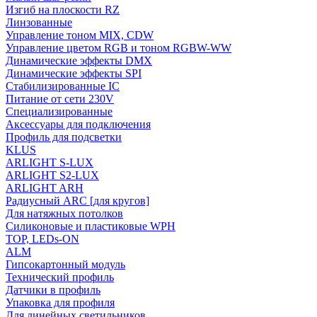
Изгиб на плоскости RZ
Линзованные
Управление тоном MIX, CDW
Управление цветом RGB и тоном RGBW-WW
Динамические эффекты DMX
Динамические эффекты SPI
Стабилизированные IC
Питание от сети 230V
Специализированные
Аксессуары для подключения
Профиль для подсветки
KLUS
ARLIGHT S-LUX
ARLIGHT S2-LUX
ARLIGHT ARH
Радиусный ARC [для кругов]
Для натяжных потолков
Силиконовые и пластиковые WPH
TOP, LEDs-ON
ALM
Гипсокартонный модуль
Технический профиль
Датчики в профиль
Упаковка для профиля
Для линейных светильников