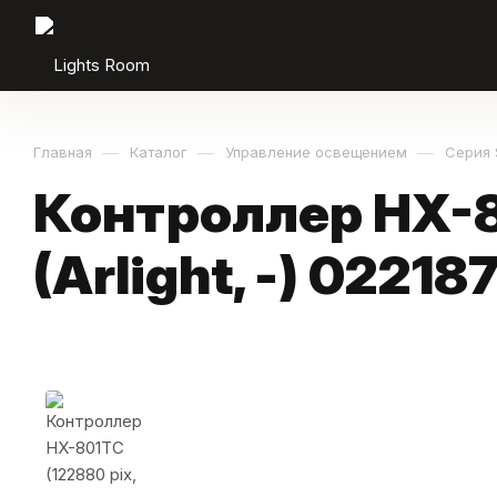
—
—
—
Главная
Каталог
Управление освещением
Серия 
Контроллер HX-80
(Arlight, -) 02218