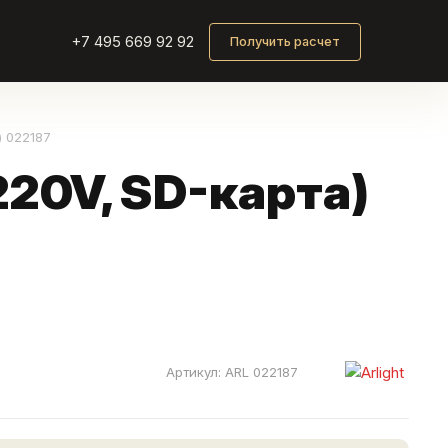
+7 495 669 92 92
Получить расчет
) 022187
220V, SD-карта)
Артикул:
ARL 022187