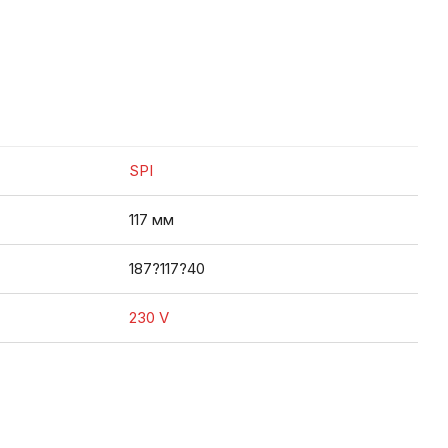
SPI
117 мм
187?117?40
230 V