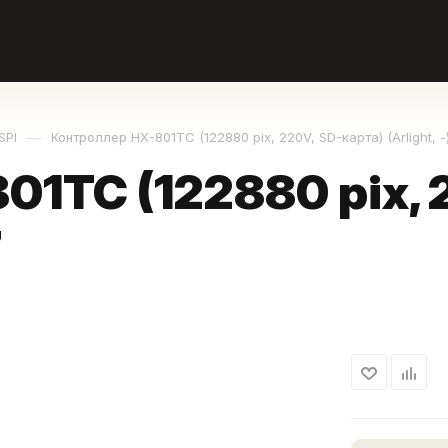
—
SPI
Контроллер HX-801TC (122880 pix, 220V, SD-карта) (Arlight, -
1TC (122880 pix, 
7