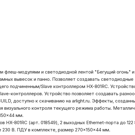
и флеш-модулями и светодиодной лентой "Бегущий огонь" и
амных вывесок и панно. Позволяет создавать светодиодные
ющего подчиненным/Slave контроллером HX-801RC. Устройств
lave-контроллеров. Устройство позволяет создавать разн
LD, доступно к скачиванию на arlight.ru. Эффекты, созданн
ля визуального контроля текущего режима работы. Металлич
150×44 мм.
 HX-801RC (арт. 018549), 2 выходных Ethernet-порта до 122 
е 230 В. ПДУ в комплекте, размер 270×150×44 мм.