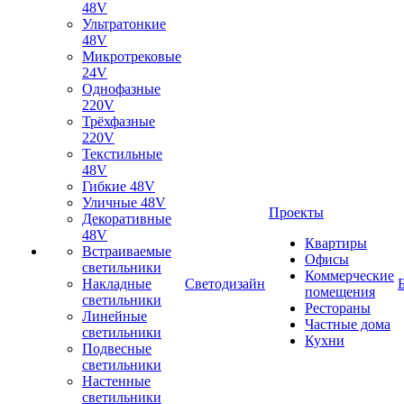
48V
Ультратонкие
48V
Микротрековые
24V
Однофазные
220V
Трёхфазные
220V
Текстильные
48V
Гибкие 48V
Уличные 48V
Проекты
Декоративные
48V
Квартиры
Встраиваемые
Офисы
светильники
Коммерческие
Накладные
Светодизайн
помещения
светильники
Рестораны
Линейные
Частные дома
светильники
Кухни
Подвесные
светильники
Настенные
светильники