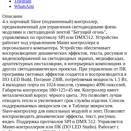
Telegram
WhatsApp
Описание
4-х портовый Slave (подчиненный) контроллер,
предназначенный для управления светодиодными флеш-
модулями и светодиодной лентой "Бегущий огонь",
управляемых по протоколу SPI или DMX512. Устройство
работает под управлением Master контроллера и
персонального компьютера. Устройство обеспечивает
воспроизведение динамических эффектов, текста, рисунков и
видеоизображений на светодиодных экранах, медиафасадах,
архитектурных инсталляциях, в интерьерных композициях и
других светодинамических проектах. При управлении от ПК
программа световых эффектов создается и воспроизводится в
ПО LED Build. Питание 230В, потребляемая мощность 1.5 Вт,
4 выходных порта по 1024 пикселя, суммарно 4096 пикселей.
Габариты контроллера 180×125×45 мм. Контроллер имеет
металлический корпус чёрного цвета. Это позволяет лучше
отводить тепло и увеличивает срок службы изделия. Список
поддерживаемых микросхем см. в Таблице микросхем.
Slave-контроллер для пиксельных модулей и лент. Позволяет
воспроизводить динамические эффекты, текст, рисунки,
видео. Поддержка протоколов SPI и DMX 512. Управляется
Master-контроллером или ПК (ПО LED Studio). Работает с