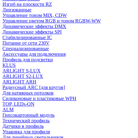
Изгиб на плоскости RZ
Линзованные
Управление тоном MIX, CDW
Управление цветом RGB и тоном RGBW-WW
Динамические эффекты DMX
Динамические эффекты SPI
Стабилизированные IC
Питание от сети 230V
Специализированные
Аксессуары для подключения
Профиль для подсветки
KLUS
ARLIGHT S-LUX
ARLIGHT S2-LUX
ARLIGHT ARH
Радиусный ARC [для кругов]
Для натяжных потолков
Силиконовые и пластиковые WPH
TOP, LEDs-ON
ALM
Гипсокартонный модуль
Технический профиль
Датчики в профиль
Упаковка для профиля
Для линейных светильников