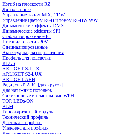
Изгиб на плоскости RZ
Линзованные
Управление тоном MIX, CDW
Управление цветом RGB и тоном RGBW-WW
Динамические эффекты DMX
Динамические эффекты SPI
Стабилизированные IC
Питание от сети 230V
Специализированные
Аксессуары для подключения
Профиль для подсветки
KLUS
ARLIGHT S-LUX
ARLIGHT S2-LUX
ARLIGHT ARH
Радиусный ARC [для кругов]
Для натяжных потолков
Силиконовые и пластиковые WPH
TOP, LEDs-ON
ALM
Гипсокартонный модуль
Технический профиль
Датчики в профиль
Упаковка для профиля
Для линейных светильников