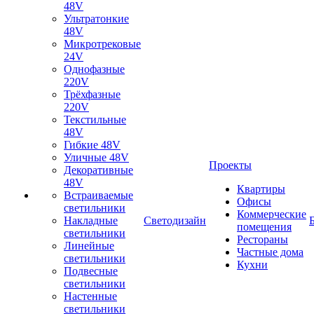
48V
Ультратонкие
48V
Микротрековые
24V
Однофазные
220V
Трёхфазные
220V
Текстильные
48V
Гибкие 48V
Уличные 48V
Проекты
Декоративные
48V
Квартиры
Встраиваемые
Офисы
светильники
Коммерческие
Накладные
Светодизайн
помещения
светильники
Рестораны
Линейные
Частные дома
светильники
Кухни
Подвесные
светильники
Настенные
светильники