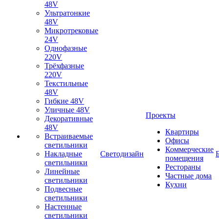
48V
Ультратонкие
48V
Микротрековые
24V
Однофазные
220V
Трёхфазные
220V
Текстильные
48V
Гибкие 48V
Уличные 48V
Проекты
Декоративные
48V
Квартиры
Встраиваемые
Офисы
светильники
Коммерческие
Накладные
Светодизайн
помещения
светильники
Рестораны
Линейные
Частные дома
светильники
Кухни
Подвесные
светильники
Настенные
светильники