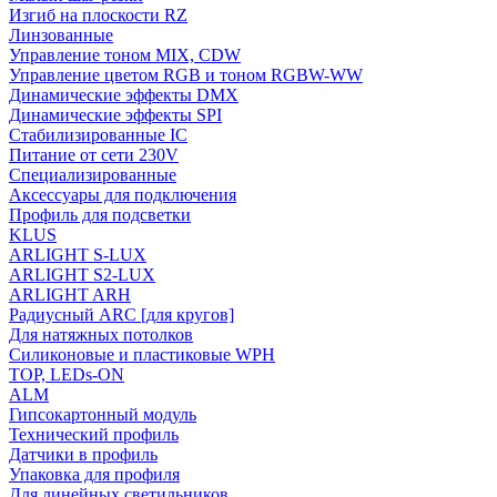
Изгиб на плоскости RZ
Линзованные
Управление тоном MIX, CDW
Управление цветом RGB и тоном RGBW-WW
Динамические эффекты DMX
Динамические эффекты SPI
Стабилизированные IC
Питание от сети 230V
Специализированные
Аксессуары для подключения
Профиль для подсветки
KLUS
ARLIGHT S-LUX
ARLIGHT S2-LUX
ARLIGHT ARH
Радиусный ARC [для кругов]
Для натяжных потолков
Силиконовые и пластиковые WPH
TOP, LEDs-ON
ALM
Гипсокартонный модуль
Технический профиль
Датчики в профиль
Упаковка для профиля
Для линейных светильников