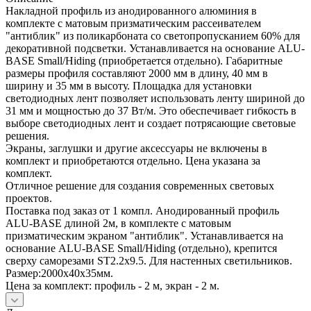
Накладной профиль из анодированного алюминия в
комплекте с матовым призматическим рассеивателем
"антиблик" из поликарбоната со светопропусканием 60% для
декоративной подсветки. Устанавливается на основание ALU-
BASE Small/Hiding (приобретается отдельно). Габаритные
размеры профиля составляют 2000 мм в длину, 40 мм в
ширину и 35 мм в высоту. Площадка для установки
светодиодных лент позволяет использовать ленту шириной до
31 мм и мощностью до 37 Вт/м. Это обеспечивает гибкость в
выборе светодиодных лент и создает потрясающие световые
решения.
Экраны, заглушки и другие аксессуары не включены в
комплект и приобретаются отдельно. Цена указана за
комплект.
Отличное решение для создания современных световых
проектов.
Поставка под заказ от 1 компл. Анодированный профиль
ALU-BASE длиной 2м, в комплекте с матовым
призматическим экраном "антиблик". Устанавливается на
основание ALU-BASE Small/Hiding (отдельно), крепится
сверху саморезами ST2.2x9.5. Для настенных светильников.
Размер:2000х40х35мм.
Цена за комплект: профиль - 2 м, экран - 2 м.