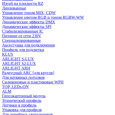
Изгиб на плоскости RZ
Линзованные
Управление тоном MIX, CDW
Управление цветом RGB и тоном RGBW-WW
Динамические эффекты DMX
Динамические эффекты SPI
Стабилизированные IC
Питание от сети 230V
Специализированные
Аксессуары для подключения
Профиль для подсветки
KLUS
ARLIGHT S-LUX
ARLIGHT S2-LUX
ARLIGHT ARH
Радиусный ARC [для кругов]
Для натяжных потолков
Силиконовые и пластиковые WPH
TOP, LEDs-ON
ALM
Гипсокартонный модуль
Технический профиль
Датчики в профиль
Упаковка для профиля
Для линейных светильников