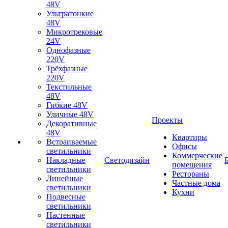
48V
Ультратонкие
48V
Микротрековые
24V
Однофазные
220V
Трёхфазные
220V
Текстильные
48V
Гибкие 48V
Уличные 48V
Проекты
Декоративные
48V
Квартиры
Встраиваемые
Офисы
светильники
Коммерческие
Накладные
Светодизайн
помещения
светильники
Рестораны
Линейные
Частные дома
светильники
Кухни
Подвесные
светильники
Настенные
светильники