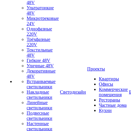
48V
Ультратонкие
48V
Микротрековые
24V
Однофазные
220V
Трёхфазные
220V
Текстильные
48V
Гибкие 48V
Уличные 48V
Проекты
Декоративные
48V
Квартиры
Встраиваемые
Офисы
светильники
Коммерческие
Накладные
Светодизайн
помещения
светильники
Рестораны
Линейные
Частные дома
светильники
Кухни
Подвесные
светильники
Настенные
светильники