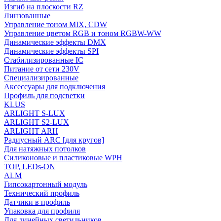
Изгиб на плоскости RZ
Линзованные
Управление тоном MIX, CDW
Управление цветом RGB и тоном RGBW-WW
Динамические эффекты DMX
Динамические эффекты SPI
Стабилизированные IC
Питание от сети 230V
Специализированные
Аксессуары для подключения
Профиль для подсветки
KLUS
ARLIGHT S-LUX
ARLIGHT S2-LUX
ARLIGHT ARH
Радиусный ARC [для кругов]
Для натяжных потолков
Силиконовые и пластиковые WPH
TOP, LEDs-ON
ALM
Гипсокартонный модуль
Технический профиль
Датчики в профиль
Упаковка для профиля
Для линейных светильников