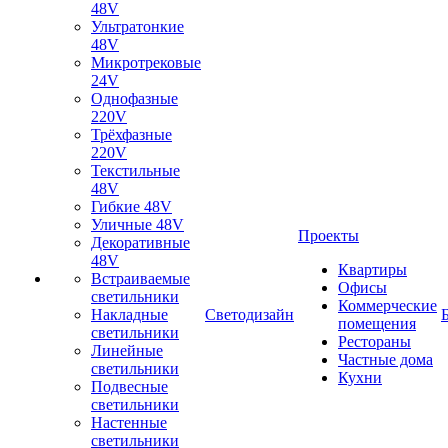
48V
Ультратонкие
48V
Микротрековые
24V
Однофазные
220V
Трёхфазные
220V
Текстильные
48V
Гибкие 48V
Уличные 48V
Проекты
Декоративные
48V
Квартиры
Встраиваемые
Офисы
светильники
Коммерческие
Накладные
Светодизайн
помещения
светильники
Рестораны
Линейные
Частные дома
светильники
Кухни
Подвесные
светильники
Настенные
светильники