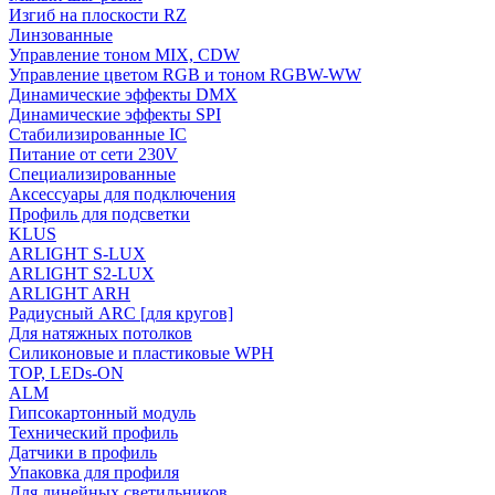
Изгиб на плоскости RZ
Линзованные
Управление тоном MIX, CDW
Управление цветом RGB и тоном RGBW-WW
Динамические эффекты DMX
Динамические эффекты SPI
Стабилизированные IC
Питание от сети 230V
Специализированные
Аксессуары для подключения
Профиль для подсветки
KLUS
ARLIGHT S-LUX
ARLIGHT S2-LUX
ARLIGHT ARH
Радиусный ARC [для кругов]
Для натяжных потолков
Силиконовые и пластиковые WPH
TOP, LEDs-ON
ALM
Гипсокартонный модуль
Технический профиль
Датчики в профиль
Упаковка для профиля
Для линейных светильников