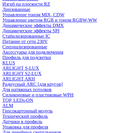
Изгиб на плоскости RZ
Линзованные
Управление тоном MIX, CDW
Управление цветом RGB и тоном RGBW-WW
Динамические эффекты DMX
Динамические эффекты SPI
Стабилизированные IC
Питание от сети 230V
Специализированные
Аксессуары для подключения
Профиль для подсветки
KLUS
ARLIGHT S-LUX
ARLIGHT S2-LUX
ARLIGHT ARH
Радиусный ARC [для кругов]
Для натяжных потолков
Силиконовые и пластиковые WPH
TOP, LEDs-ON
ALM
Гипсокартонный модуль
Технический профиль
Датчики в профиль
Упаковка для профиля
Для линейных светильников