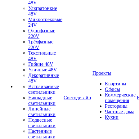
48V
Ультратонкие
48V
Микротрековые
24V
Однофазные
220V
Трёхфазные
220V
Текстильные
48V
Гибкие 48V
Уличные 48V
Проекты
Декоративные
48V
Квартиры
Встраиваемые
Офисы
светильники
Коммерческие
Накладные
Светодизайн
помещения
светильники
Рестораны
Линейные
Частные дома
светильники
Кухни
Подвесные
светильники
Настенные
светильники