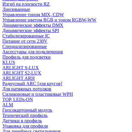
Изгиб на плоскости RZ
Линзованные
Управление тоном MIX, CDW
Управление цветом RGB и тоном RGBW-WW
Динамические эффекты DMX
Динамические эффекты SPI
Стабилизированные IC
Питание от сети 230V
Специализированные
Аксессуары для подключения
Профиль для подсветки
KLUS
ARLIGHT S-LUX
ARLIGHT S2-LUX
ARLIGHT ARH
Радиусный ARC [для кругов]
Для натяжных потолков
Силиконовые и пластиковые WPH
TOP, LEDs-ON
ALM
Гипсокартонный модуль
Технический профиль
Датчики в профиль
Упаковка для профиля
Для линейных светильников