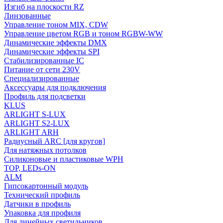
Изгиб на плоскости RZ
Линзованные
Управление тоном MIX, CDW
Управление цветом RGB и тоном RGBW-WW
Динамические эффекты DMX
Динамические эффекты SPI
Стабилизированные IC
Питание от сети 230V
Специализированные
Аксессуары для подключения
Профиль для подсветки
KLUS
ARLIGHT S-LUX
ARLIGHT S2-LUX
ARLIGHT ARH
Радиусный ARC [для кругов]
Для натяжных потолков
Силиконовые и пластиковые WPH
TOP, LEDs-ON
ALM
Гипсокартонный модуль
Технический профиль
Датчики в профиль
Упаковка для профиля
Для линейных светильников