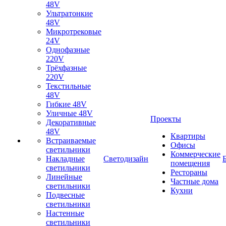
48V
Ультратонкие
48V
Микротрековые
24V
Однофазные
220V
Трёхфазные
220V
Текстильные
48V
Гибкие 48V
Уличные 48V
Проекты
Декоративные
48V
Квартиры
Встраиваемые
Офисы
светильники
Коммерческие
Накладные
Светодизайн
помещения
светильники
Рестораны
Линейные
Частные дома
светильники
Кухни
Подвесные
светильники
Настенные
светильники