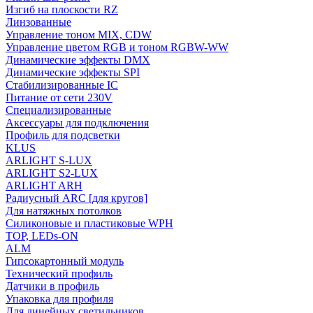
Изгиб на плоскости RZ
Линзованные
Управление тоном MIX, CDW
Управление цветом RGB и тоном RGBW-WW
Динамические эффекты DMX
Динамические эффекты SPI
Стабилизированные IC
Питание от сети 230V
Специализированные
Аксессуары для подключения
Профиль для подсветки
KLUS
ARLIGHT S-LUX
ARLIGHT S2-LUX
ARLIGHT ARH
Радиусный ARC [для кругов]
Для натяжных потолков
Силиконовые и пластиковые WPH
TOP, LEDs-ON
ALM
Гипсокартонный модуль
Технический профиль
Датчики в профиль
Упаковка для профиля
Для линейных светильников