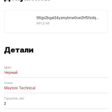
96gs2bgal34yzmybnw0oe2hf5fzdqpkc
991,2 кб
Детали
Цвет
Черный
Стиль
Maytoni Technical
Гарантия, лет
2