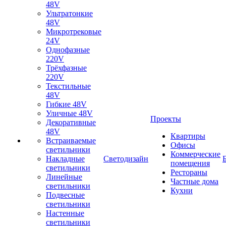
48V
Ультратонкие
48V
Микротрековые
24V
Однофазные
220V
Трёхфазные
220V
Текстильные
48V
Гибкие 48V
Уличные 48V
Проекты
Декоративные
48V
Квартиры
Встраиваемые
Офисы
светильники
Коммерческие
Накладные
Светодизайн
помещения
светильники
Рестораны
Линейные
Частные дома
светильники
Кухни
Подвесные
светильники
Настенные
светильники