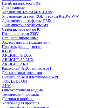
Изгиб на плоскости RZ
Линзованные
Управление тоном MIX, CDW
Управление цветом RGB и тоном RGBW-WW
Динамические эффекты DMX
Динамические эффекты SPI
Стабилизированные IC
Питание от сети 230V
Специализированные
Аксессуары для подключения
Профиль для подсветки
KLUS
ARLIGHT S-LUX
ARLIGHT S2-LUX
ARLIGHT ARH
Радиусный ARC [для кругов]
Для натяжных потолков
Силиконовые и пластиковые WPH
TOP, LEDs-ON
ALM
Гипсокартонный модуль
Технический профиль
Датчики в профиль
Упаковка для профиля
Для линейных светильников