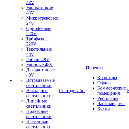
48V
Ультратонкие
48V
Микротрековые
24V
Однофазные
220V
Трёхфазные
220V
Текстильные
48V
Гибкие 48V
Уличные 48V
Проекты
Декоративные
48V
Квартиры
Встраиваемые
Офисы
светильники
Коммерческие
Накладные
Светодизайн
помещения
светильники
Рестораны
Линейные
Частные дома
светильники
Кухни
Подвесные
светильники
Настенные
светильники