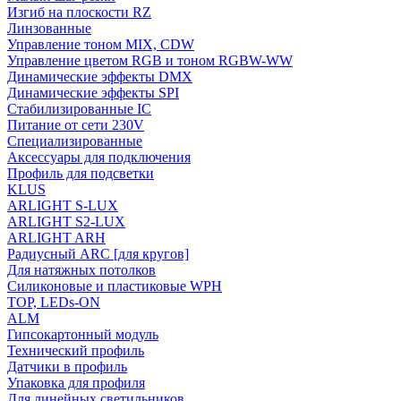
Изгиб на плоскости RZ
Линзованные
Управление тоном MIX, CDW
Управление цветом RGB и тоном RGBW-WW
Динамические эффекты DMX
Динамические эффекты SPI
Стабилизированные IC
Питание от сети 230V
Специализированные
Аксессуары для подключения
Профиль для подсветки
KLUS
ARLIGHT S-LUX
ARLIGHT S2-LUX
ARLIGHT ARH
Радиусный ARC [для кругов]
Для натяжных потолков
Силиконовые и пластиковые WPH
TOP, LEDs-ON
ALM
Гипсокартонный модуль
Технический профиль
Датчики в профиль
Упаковка для профиля
Для линейных светильников