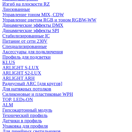
Изгиб на плоскости RZ
Линзованные
Управление тоном MIX, CDW
Управление цветом RGB и тоном RGBW-WW
Динамические эффекты DMX
Динамические эффекты SPI
Стабилизированные IC
Питание от сети 230V
Специализированные
Аксессуары для подключения
Профиль для подсветки
KLUS
ARLIGHT S-LUX
ARLIGHT S2-LUX
ARLIGHT ARH
Радиусный ARC [для кругов]
Для натяжных потолков
Силиконовые и пластиковые WPH
TOP, LEDs-ON
ALM
Гипсокартонный модуль
Технический профиль
Датчики в профиль
Упаковка для профиля
Для линейных светильников