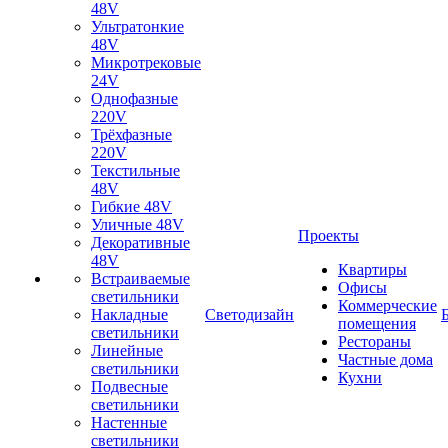
48V
Ультратонкие
48V
Микротрековые
24V
Однофазные
220V
Трёхфазные
220V
Текстильные
48V
Гибкие 48V
Уличные 48V
Проекты
Декоративные
48V
Квартиры
Встраиваемые
Офисы
светильники
Коммерческие
Накладные
Светодизайн
помещения
светильники
Рестораны
Линейные
Частные дома
светильники
Кухни
Подвесные
светильники
Настенные
светильники