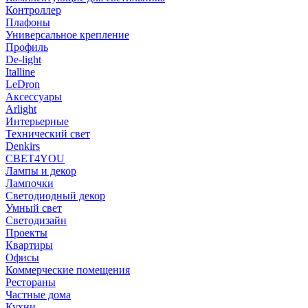
Контроллер
Плафоны
Универсальное крепление
Профиль
De-light
Italline
LeDron
Аксессуары
Arlight
Интерьерные
Технический свет
Denkirs
СВЕТ4YOU
Лампы и декор
Лампочки
Светодиодный декор
Умный свет
Светодизайн
Проекты
Квартиры
Офисы
Коммерческие помещения
Рестораны
Частные дома
Кухни