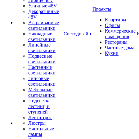
Гибкие 48V
Уличные 48V
Проекты
Декоративные
48V
Квартиры
Встраиваемые
Офисы
светильники
Коммерческие
Накладные
Светодизайн
помещения
светильники
Рестораны
Линейные
Частные дома
светильники
Кухни
Подвесные
светильники
Настенные
светильники
Гипсовые
светильники
Мебельные
светильники
Подсветка
лестниц и
ступеней
Лента-трос
Люстры
Настольные
лампы