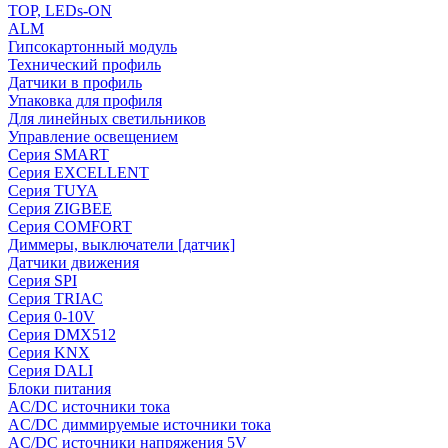
TOP, LEDs-ON
ALM
Гипсокартонный модуль
Технический профиль
Датчики в профиль
Упаковка для профиля
Для линейных светильников
Управление освещением
Серия SMART
Серия EXCELLENT
Серия TUYA
Серия ZIGBEE
Серия COMFORT
Диммеры, выключатели [датчик]
Датчики движения
Серия SPI
Серия TRIAC
Серия 0-10V
Серия DMX512
Серия KNX
Серия DALI
Блоки питания
AC/DC источники тока
AC/DC диммируемые источники тока
AC/DC источники напряжения 5V