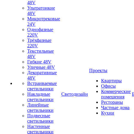
48V
Ультратонкие
48V
Микротрековые
24V
Однофазные
220V
Трёхфазные
220V
Текстильные
48V
Гибкие 48V
Уличные 48V
Проекты
Декоративные
48V
Квартиры
Встраиваемые
Офисы
светильники
Коммерческие
Накладные
Светодизайн
помещения
светильники
Рестораны
Линейные
Частные дома
светильники
Кухни
Подвесные
светильники
Настенные
светильники