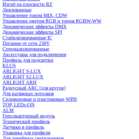
Изгиб на плоскости RZ
Линзованные
Управление тоном MIX, CDW
Управление цветом RGB и тоном RGBW-WW
Динамические эффекты DMX
Динамические эффекты SPI
Стабилизированные IC
Питание от сети 230V
Специализированные
Аксессуары для подключения
Профиль для подсветки
KLUS
ARLIGHT S-LUX
ARLIGHT S2-LUX
ARLIGHT ARH
Радиусный ARC [для кругов]
Для натяжных потолков
Силиконовые и пластиковые WPH
TOP, LEDs-ON
ALM
Гипсокартонный модуль
Технический профиль
Датчики в профиль
Упаковка для профиля
Для линейных светильников