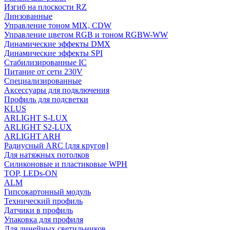
Изгиб на плоскости RZ
Линзованные
Управление тоном MIX, CDW
Управление цветом RGB и тоном RGBW-WW
Динамические эффекты DMX
Динамические эффекты SPI
Стабилизированные IC
Питание от сети 230V
Специализированные
Аксессуары для подключения
Профиль для подсветки
KLUS
ARLIGHT S-LUX
ARLIGHT S2-LUX
ARLIGHT ARH
Радиусный ARC [для кругов]
Для натяжных потолков
Силиконовые и пластиковые WPH
TOP, LEDs-ON
ALM
Гипсокартонный модуль
Технический профиль
Датчики в профиль
Упаковка для профиля
Для линейных светильников