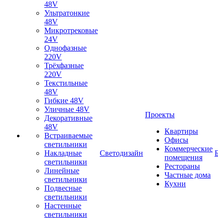
48V
Ультратонкие
48V
Микротрековые
24V
Однофазные
220V
Трёхфазные
220V
Текстильные
48V
Гибкие 48V
Уличные 48V
Проекты
Декоративные
48V
Квартиры
Встраиваемые
Офисы
светильники
Коммерческие
Накладные
Светодизайн
помещения
светильники
Рестораны
Линейные
Частные дома
светильники
Кухни
Подвесные
светильники
Настенные
светильники