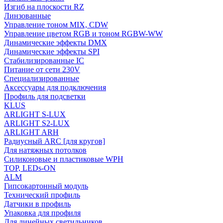
Изгиб на плоскости RZ
Линзованные
Управление тоном MIX, CDW
Управление цветом RGB и тоном RGBW-WW
Динамические эффекты DMX
Динамические эффекты SPI
Стабилизированные IC
Питание от сети 230V
Специализированные
Аксессуары для подключения
Профиль для подсветки
KLUS
ARLIGHT S-LUX
ARLIGHT S2-LUX
ARLIGHT ARH
Радиусный ARC [для кругов]
Для натяжных потолков
Силиконовые и пластиковые WPH
TOP, LEDs-ON
ALM
Гипсокартонный модуль
Технический профиль
Датчики в профиль
Упаковка для профиля
Для линейных светильников