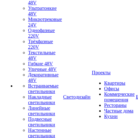
48V
Ультратонкие
48V
Микротрековые
24V
Однофазные
220V
Трёхфазные
220V
Текстильные
48V
Гибкие 48V
Уличные 48V
Проекты
Декоративные
48V
Квартиры
Встраиваемые
Офисы
светильники
Коммерческие
Накладные
Светодизайн
помещения
светильники
Рестораны
Линейные
Частные дома
светильники
Кухни
Подвесные
светильники
Настенные
светильники