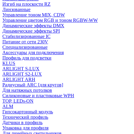
Изгиб на плоскости RZ
Линзованные
Управление тоном MIX, CDW
Управление цветом RGB и тоном RGBW-WW
Динамические эффекты DMX
Динамические эффекты SPI
Стабилизированные IC
Питание от сети 230V
Специализированные
Аксессуары для подключения
Профиль для подсветки
KLUS
ARLIGHT S-LUX
ARLIGHT S2-LUX
ARLIGHT ARH
Радиусный ARC [для кругов]
Для натяжных потолков
Силиконовые и пластиковые WPH
TOP, LEDs-ON
ALM
Гипсокартонный модуль
Технический профиль
Датчики в профиль
Упаковка для профиля
Для линейных светильников