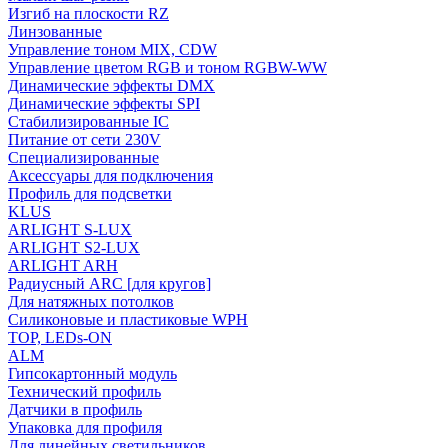
Изгиб на плоскости RZ
Линзованные
Управление тоном MIX, CDW
Управление цветом RGB и тоном RGBW-WW
Динамические эффекты DMX
Динамические эффекты SPI
Стабилизированные IC
Питание от сети 230V
Специализированные
Аксессуары для подключения
Профиль для подсветки
KLUS
ARLIGHT S-LUX
ARLIGHT S2-LUX
ARLIGHT ARH
Радиусный ARC [для кругов]
Для натяжных потолков
Силиконовые и пластиковые WPH
TOP, LEDs-ON
ALM
Гипсокартонный модуль
Технический профиль
Датчики в профиль
Упаковка для профиля
Для линейных светильников