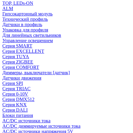
TOP, LEDs-ON
ALM
Гипсокартонный модуль
Технический профиль
Датчики в профиль
Упаковка для профиля
Для линейных светильников
Управление освещением
Серия SMART
Серия EXCELLENT
Серия TUYA
Серия ZIGBEE
Серия COMFORT
Диммеры, выключатели [датчик]
Датчики движения
Серия SPI
Серия TRIAC
Серия 0-10V
Серия DMX512
Серия KNX
Серия DALI
Блоки питания
AC/DC источники тока
AC/DC диммируемые источники тока
AC/DC источники напряжения 5V