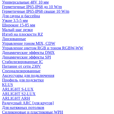
Универсальные 48V 10 мм
Герметичные IP65-IP68 до 10 W/m
Герметичные IP65-IP68 свыше 10 W/m
Для сауны и бассейна
Узкие 3.5-5 мм
Широкие 15-85 мм
Малый шаг резки
Изгиб на плоскости RZ
Линзованные
Управление тоном MIX, CDW
Управление цветом RGB и тоном RGBW-WW
Динамические эффекты DMX
Динамические эффекты SPI
Стабилизированные IC
Питание от сети 230V
Специализированные
Аксессуары для подключения
Профиль для подсветки
KLUS
ARLIGHT S-LUX
ARLIGHT S2-LUX
ARLIGHT ARH
Радиусный ARC [для кругов]
Для натяжных потолков
Силиконовые и пластиковые WPH