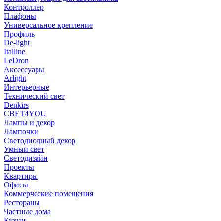
Контроллер
Плафоны
Универсальное крепление
Профиль
De-light
Italline
LeDron
Аксессуары
Arlight
Интерьерные
Технический свет
Denkirs
СВЕТ4YOU
Лампы и декор
Лампочки
Светодиодный декор
Умный свет
Светодизайн
Проекты
Квартиры
Офисы
Коммерческие помещения
Рестораны
Частные дома
Кухни