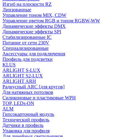
Изгиб на плоскости RZ
Линзованные
Управление тоном MIX, CDW
Управление цветом RGB и тоном RGBW-WW
Динамические эффекты DMX
Динамические эффекты SPI
Стабилизированные IC
Питание от сети 230V
Специализированные
Аксессуары для подключения
Профиль для подсветки
KLUS
ARLIGHT S-LUX
ARLIGHT S2-LUX
ARLIGHT ARH
Радиусный ARC [для кругов]
Для натяжных потолков
Силиконовые и пластиковые WPH
TOP, LEDs-ON
ALM
Гипсокартонный модуль
Технический профиль
Датчики в профиль
Упаковка для профиля
Для линейных светильников