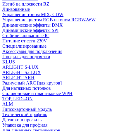
Изгиб на плоскости RZ
Линзованные
Управление тоном MIX, CDW
Управление цветом RGB и тоном RGBW-WW
Динамические эффекты DMX
Динамические эффекты SPI
Стабилизированные IC
Питание от сети 230V
Специализированные
Аксессуары для подключения
Профиль для подсветки
KLUS
ARLIGHT S-LUX
ARLIGHT S2-LUX
ARLIGHT ARH
Радиусный ARC [для кругов]
Для натяжных потолков
Силиконовые и пластиковые WPH
TOP, LEDs-ON
ALM
Гипсокартонный модуль
Технический профиль
Датчики в профиль
Упаковка для профиля
Для линейных светильников