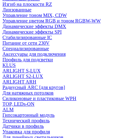
Изгиб на плоскости RZ
Линзованные
Управление тоном MIX, CDW
Управление цветом RGB и тоном RGBW-WW
Динамические эффекты DMX
Динамические эффекты SPI
Стабилизированные IC
Питание от сети 230V
Специализированные
Аксессуары для подключения
Профиль для подсветки
KLUS
ARLIGHT S-LUX
ARLIGHT S2-LUX
ARLIGHT ARH
Радиусный ARC [для кругов]
Для натяжных потолков
Силиконовые и пластиковые WPH
TOP, LEDs-ON
ALM
Гипсокартонный модуль
Технический профиль
Датчики в профиль
Упаковка для профиля
Для линейных светильников