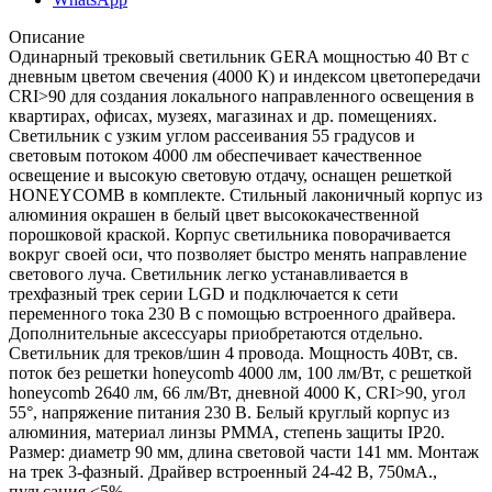
Описание
Одинарный трековый светильник GERA мощностью 40 Вт с
дневным цветом свечения (4000 К) и индексом цветопередачи
CRI>90 для создания локального направленного освещения в
квартирах, офисах, музеях, магазинах и др. помещениях.
Светильник с узким углом рассеивания 55 градусов и
световым потоком 4000 лм обеспечивает качественное
освещение и высокую световую отдачу, оснащен решеткой
HONEYCOMB в комплекте. Стильный лаконичный корпус из
алюминия окрашен в белый цвет высококачественной
порошковой краской. Корпус светильника поворачивается
вокруг своей оси, что позволяет быстро менять направление
светового луча. Светильник легко устанавливается в
трехфазный трек серии LGD и подключается к сети
переменного тока 230 В с помощью встроенного драйвера.
Дополнительные аксессуары приобретаются отдельно.
Светильник для треков/шин 4 провода. Мощность 40Вт, св.
поток без решетки honeycomb 4000 лм, 100 лм/Вт, с решеткой
honeycomb 2640 лм, 66 лм/Вт, дневной 4000 K, CRI>90, угол
55°, напряжение питания 230 В. Белый круглый корпус из
алюминия, материал линзы PMMA, степень защиты IP20.
Размер: диаметр 90 мм, длина световой части 141 мм. Монтаж
на трек 3-фазный. Драйвер встроенный 24-42 В, 750мА.,
пульсация <5%.