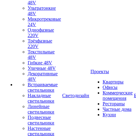
48V
Ультратонкие
48V
Микротрековые
24V
Однофазные
220V
Трёхфазные
220V
Текстильные
48V
Гибкие 48V
Уличные 48V
Проекты
Декоративные
48V
Квартиры
Встраиваемые
Офисы
светильники
Коммерческие
Накладные
Светодизайн
помещения
светильники
Рестораны
Линейные
Частные дома
светильники
Кухни
Подвесные
светильники
Настенные
светильники