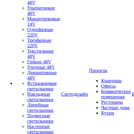
48V
Ультратонкие
48V
Микротрековые
24V
Однофазные
220V
Трёхфазные
220V
Текстильные
48V
Гибкие 48V
Уличные 48V
Проекты
Декоративные
48V
Квартиры
Встраиваемые
Офисы
светильники
Коммерческие
Накладные
Светодизайн
помещения
светильники
Рестораны
Линейные
Частные дома
светильники
Кухни
Подвесные
светильники
Настенные
светильники