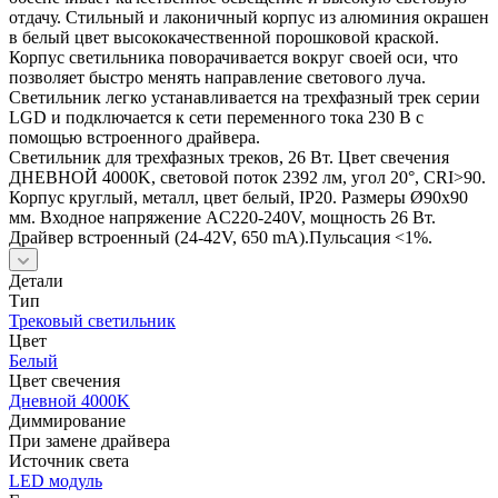
отдачу. Стильный и лаконичный корпус из алюминия окрашен
в белый цвет высококачественной порошковой краской.
Корпус светильника поворачивается вокруг своей оси, что
позволяет быстро менять направление светового луча.
Светильник легко устанавливается на трехфазный трек серии
LGD и подключается к сети переменного тока 230 В с
помощью встроенного драйвера.
Светильник для трехфазных треков, 26 Вт. Цвет свечения
ДНЕВНОЙ 4000K, световой поток 2392 лм, угол 20°, CRI>90.
Корпус круглый, металл, цвет белый, IP20. Размеры Ø90x90
мм. Входное напряжение AC220-240V, мощность 26 Вт.
Драйвер встроенный (24-42V, 650 mA).Пульсация <1%.
Детали
Тип
Трековый светильник
Цвет
Белый
Цвет свечения
Дневной 4000K
Диммирование
При замене драйвера
Источник cвета
LED модуль