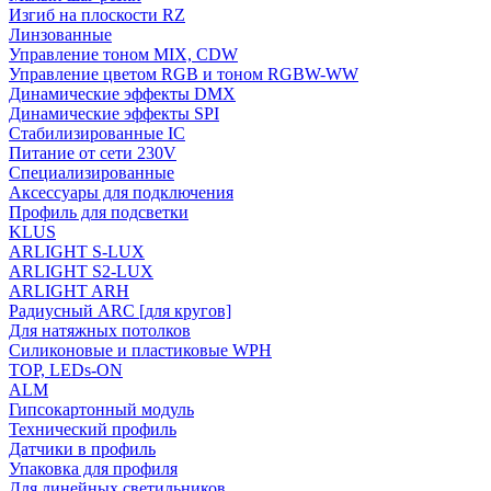
Изгиб на плоскости RZ
Линзованные
Управление тоном MIX, CDW
Управление цветом RGB и тоном RGBW-WW
Динамические эффекты DMX
Динамические эффекты SPI
Стабилизированные IC
Питание от сети 230V
Специализированные
Аксессуары для подключения
Профиль для подсветки
KLUS
ARLIGHT S-LUX
ARLIGHT S2-LUX
ARLIGHT ARH
Радиусный ARC [для кругов]
Для натяжных потолков
Силиконовые и пластиковые WPH
TOP, LEDs-ON
ALM
Гипсокартонный модуль
Технический профиль
Датчики в профиль
Упаковка для профиля
Для линейных светильников