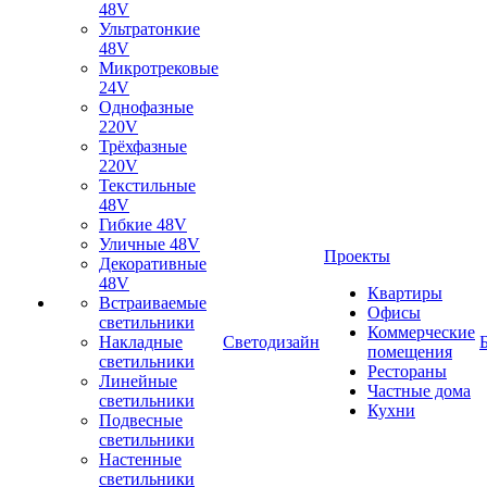
48V
Ультратонкие
48V
Микротрековые
24V
Однофазные
220V
Трёхфазные
220V
Текстильные
48V
Гибкие 48V
Уличные 48V
Проекты
Декоративные
48V
Квартиры
Встраиваемые
Офисы
светильники
Коммерческие
Накладные
Светодизайн
помещения
светильники
Рестораны
Линейные
Частные дома
светильники
Кухни
Подвесные
светильники
Настенные
светильники