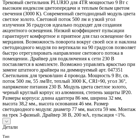
Трековый светильник PLURIO для 4TR мощностью 9 Вт с
высоким индексом цветопередачи и теплым белым цветом
свечения (3000 К). Современный светодиодный модуль цвета
светлое золото. Световой поток 500 лм и узкий угол
излучения 36 градусов идеально подходят для создания
акцентного освещения. Низкий коэффициент пульсации
гарантирует комфортное и приятное для глаз освещение без
мерцания. Возможность поворота вокруг своей оси и наклона
светодиодного модуля по вертикали на 90 градусов позволяет
быстро отрегулировать направление светового потока в
помещении. Драйвер для подключения к сети 230 В
поставляется в комплекте. Возможно управлять яркостью при
замене штатного драйвера на диммируемый арт. 047351
Светильник для треков/шин 4 провода. Мощность 9 Вт, св.
поток 500 лм, 55 лм/Вт, теплый 3000 K, CRI>90, угол 36°,
напряжение питания 230 В. Модуль цвета светлое золото,
черный круглый корпус из алюминия, степень защиты IP20.
Размеры корпуса: длина адаптера 86 мм, ширина 32 мм,
высота 38,2 мм., высота основания 46 мм. Размер
светодиодного модуля: диаметр 77 мм, высота 59 мм. Монтаж
на трек 3-фазный. Драйвер 38 В, 200 мА, пульсация <1%.
Детали
Тип