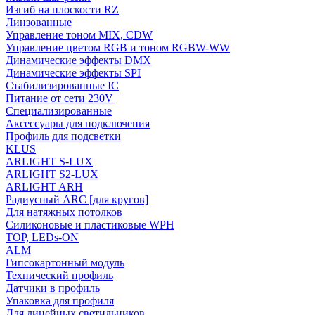
Изгиб на плоскости RZ
Линзованные
Управление тоном MIX, CDW
Управление цветом RGB и тоном RGBW-WW
Динамические эффекты DMX
Динамические эффекты SPI
Стабилизированные IC
Питание от сети 230V
Специализированные
Аксессуары для подключения
Профиль для подсветки
KLUS
ARLIGHT S-LUX
ARLIGHT S2-LUX
ARLIGHT ARH
Радиусный ARC [для кругов]
Для натяжных потолков
Силиконовые и пластиковые WPH
TOP, LEDs-ON
ALM
Гипсокартонный модуль
Технический профиль
Датчики в профиль
Упаковка для профиля
Для линейных светильников